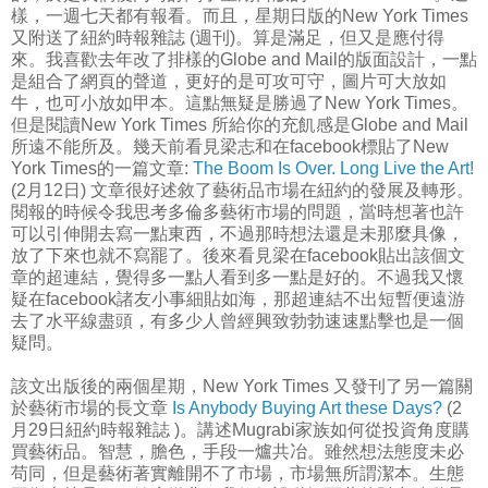
樣，一週七天都有報看。而且，星期日版的New York Times
又附送了紐約時報雜誌 (週刊)。算是滿足，但又是應付得
來。我喜歡去年改了排樣的Globe and Mail的版面設計，一點
是組合了網頁的聲道，更好的是可攻可守，圖片可大放如
牛，也可小放如甲本。這點無疑是勝過了New York Times。
但是閱讀New York Times 所給你的充飢感是Globe and Mail
所遠不能所及。幾天前看見梁志和在facebook標貼了New
York Times的一篇文章:
The Boom Is Over. Long Live the Art!
(2月12日) 文章很好述敘了藝術品市場在紐約的發展及轉形。
閱報的時候令我思考多倫多藝術市場的問題，當時想著也許
可以引伸開去寫一點東西，不過那時想法還是未那麼具像，
放了下來也就不寫罷了。後來看見梁在facebook貼出該個文
章的超連結，覺得多一點人看到多一點是好的。不過我又懷
疑在facebook諸友小事細貼如海，那超連結不出短暫便遠游
去了水平線盡頭，有多少人曾經興致勃勃速速點擊也是一個
疑問。
該文出版後的兩個星期，New York Times 又發刊了另一篇關
於藝術市場的長文章
Is Anybody Buying Art these Days?
(2
月29日紐約時報雜誌 )。講述Mugrabi家族如何從投資角度購
買藝術品。智慧，膽色，手段一爐共冶。雖然想法態度未必
苟同，但是藝術著實離開不了市場，市場無所謂潔本。生態