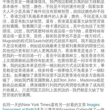
平衡也算是一種健康徵兆。我們假設動輒百萬的財力移動是
基本條件，智慧，膽色，手段是不同的運作程度 - 我看加拿
大人不少是具備了條件但沒有那種智慧，就煌說膽色和手段
了。香港怎樣?具備基本條件的人多著，膽色，手段是港人強
項，還是有點欠缺智慧。還有，香港還是嚴重欠缺智慧背後
的智囊團。智囊團只是一種卡通的說法，其中也包括了生態
環境。試想，我們甚麼時候有過這樣一份刊物，甚麼時候有
過這樣一篇文章。當然，藝術投資學也不盡是一種方程式，
Mugrabi的程式與Saatchi的程式就很不相同。我不能說香港
不是沒有建樹，例如從紡織厰東主發展到畫廊群的開發已比
其他也許更有財力的人更獨具眼力。香港畢竟是進步了。雖
然我約一年前回港一行，看見中區畫廊林立，報見香港市民
上京搜購藝術品覺得有點差意。也覺得那是一回非常香港的
事。我的起點本來是想用一種比較的方式去試看加拿大，畢
竟都是從香港過來，很多時看一個事物又不免看多了一個駐
足點。如果撇除了廣度和深度不談其實香港在很多方面都具
備了，例如我們看見國際藝人如Elton John，Madonna都是
藝術品收藏家，擠身國際行列我們的周潤發也擠身了成為照
片收藏人。只是問題又回到上面所說的 - 我們都是欠缺了智
慧背後的智囊團。
在同一天的New York Times還有另一好看的文章
Images
Separated at Birth?
述及三藩市的Fraenkei Gallery做了一個