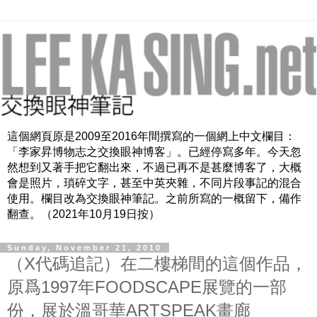
這個網頁原是2009至2016年間撰寫的一個網上中文欄目：
「李家昇博物志之交換眼神博客」。已經停寫多年。今天忽
然想到又著手把它翻出來，不過已再不是甚麼博客了，大概
會是照片，瑣碎文字，甚至中英夾雜，不同片段事記的混合
使用。欄目改為交換眼神筆記。之前所寫的一概留下，備作
翻查。（2021年10月19日按）
Sunday, November 21, 2010
（X代碼追記）在二樓梯間的這個作品，
原爲1997年FOODSCAPE展覽的一部
份，展於溫哥華ARTSPEAK畫廊