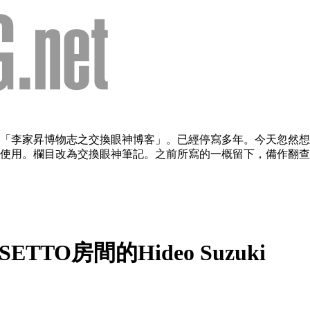
欄目：「李家昇博物志之交換眼神博客」。已經停寫多年。今天忽
用。欄目改為交換眼神筆記。之前所寫的一概留下，備作翻查。（2
TTO房間的Hideo Suzuki