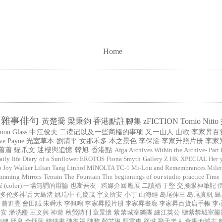
Home
雜事俳句
黃楚喬
梁秉鈞
香港點註腳集
zFICTION
Tomio Nitto
mon Glass
中江俊夫
二读记以及一些商榷的事项
又一山人
山歌
李家昇百
ve Payne
光室草本
劉清平
女那禾多
本之景色
李保淦
李家升照片册
李家
蕭蕭
貓爪文
迷樓與追憶
韓旭
香港點
Afga
Archives Within the Archive- Part 
aily life
Diary of a Sunflower
EROTOS
Fiona Smyth
Gallery Z
HK XPECIAL
Her 
b
Joy Walker
Lilian Tang
Linhof
MINOLTA TC-1
Mi-Lou and Remembrances
Mile
imming Mirrors
Terrain
The Fountain
The beginnings of our studio practice
Time
color)
一場無謂的辯論
也斯吾友 - 跨媒介回應展
二讀補
于堅
交換眼神筆記
多伦多神话
大島渚
姚瑞中
孔慶茂
宇文所安
小丁
山海經
岛尾伸三
岛尾真帆
島
曾進豐
會田誠
朱舜水
李佩鳴
李家昇照片册
李家昇畫廊
李家昇百貨店手帳
李
瑞安
潘洗麈
王文興
神遊
秋螢詩刊
章景懷
紫禁城室樂團
細江英公
聽紫禁城室樂
剛健
邱良
金炳興
錢鍾書
陳復禮
陳黎
顏艾琳
顏震東
顧城
飛天老人
食事地域志