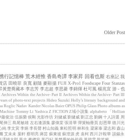
Older Post
携行記憶棒
荒木經惟
香島奇譚
李家昇
回看也斯
右座記
我
貨店
田曉菲
良寬
顧隨
麥顯揚
FUJI X-Pro1
Foodscape
Four Stanzas
昇黃楚喬藏本
李志芳
李志超
李思菱
李錦煇
杜可風
楊兆宜
游 - 也
I
Archives Within the Archive- Part II
Archives Within the Archive- Part III
years of photo-text projects
Hideo Suzuki
Holly’s literary background and
na Roglic
Nadav Kander
Nicolas Baier
OPUS
Philip Glass
Photo albums as
 Machine
Tommy Li
Yashica
Z FICTION
Z域小說集
alphabeto
「Hollian
伊藤俊治
伍振榮
侯剛
光影作坊
刘健威
劉健威
劉正忠
劉鋼
十人詩選
周
尾伸三
島尾敏雄
左右逢源集
廖偉棠
張清華
彈簧軸冊頁
彭恩華
德川光
心純
李文蓂
李炳
李長聲
村山知義
東松照明
林和生
梁家泰
梁志和
森山
團
艾未未
葉軒
蔡明亮
蔣芸
蘇東坡
蘇澄源
虎
袁柯
西川
許鞍華
談鍚永
飯澤耕太郎
馬吉
麥繼安
黃亞紀
黃楚喬的外祖母
黃碧雲
龍笙栈