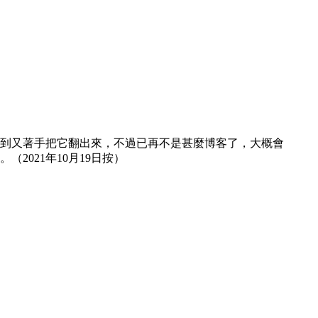
然想到又著手把它翻出來，不過已再不是甚麼博客了，大概會
021年10月19日按）