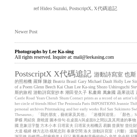
ref
Hideo Suzuki
,
PostscriptX
,
X代碼追記
Newer Post
Photographs by Lee Ka-sing
All rights reserved. Inquire at: mail@leekasing.com
PostscriptX
X代碼追記
游動詩寫室
也斯
的照相機
羅輝
陳啟
Beatriz Brasil
Gary Michael Dault
Holly Lee
Si
of a Poem
Glenn Beech
Kai Chan
Lee Ka-sing
Shozo Ushiroguchi
Ste
斯的旅程
游動詩寫室抄本
潮田登久子
私畫廊
萬象國
蔬果说话
Castle Road Years
Cherub Shum
Contact prints as a record of an artist’s d
her circle of friends
Hôtel The Peninsula Paris
IMPOSITIONS
Jeannie Thi
personal archives
Printmaking and her early works
Rol San
Sukimoto
Sw
Thesaurus」
「我的朋友，藝術家及其他」
「迷樓與追憶」
「顏色」Sé (
夢蝶
周紹良
唐曉渡
圖本俳句
在桌面A與桌面B之間以及其周邊的事物
國
意象活字盤
方木小本
日塔富夫
日塔富夫相機店
易鵬
曾廣智
曾灶財
大道
楊絳
楝方志功
橫尾忠則
泰康空間
洛夫
游動詩寫室（片斷）
溫
謝至德
谷崎潤一郎瘋癲老人日記
賽馬會創意藝術中心
辛笛
辛金順
邱