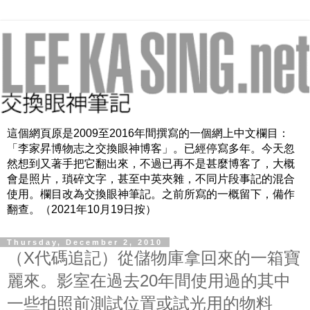
這個網頁原是2009至2016年間撰寫的一個網上中文欄目：
「李家昇博物志之交換眼神博客」。已經停寫多年。今天忽
然想到又著手把它翻出來，不過已再不是甚麼博客了，大概
會是照片，瑣碎文字，甚至中英夾雜，不同片段事記的混合
使用。欄目改為交換眼神筆記。之前所寫的一概留下，備作
翻查。（2021年10月19日按）
Thursday, December 2, 2010
（X代碼追記）從儲物庫拿回來的一箱寶
麗來。影室在過去20年間使用過的其中
一些拍照前測試位置或試光用的物料