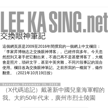
這個網頁原是2009至2016年間撰寫的一個網上中文欄目：
「李家昇博物志之交換眼神博客」。已經停寫多年。今天忽
然想到又著手把它翻出來，不過已再不是甚麼博客了，大概
會是照片，瑣碎文字，甚至中英夾雜，不同片段事記的混合
使用。欄目改為交換眼神筆記。之前所寫的一概留下，備作
翻查。（2021年10月19日按）
Saturday, December 25, 2010
（X代碼追記）戴著新中國兒童海軍帽的
我。大約50年代末，廣州市烈士陵園