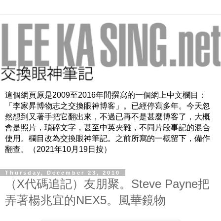
這個網頁原是2009至2016年間撰寫的一個網上中文欄目：
「李家昇博物志之交換眼神博客」。已經停寫多年。今天忽
然想到又著手把它翻出來，不過已再不是甚麼博客了，大概
會是照片，瑣碎文字，甚至中英夾雜，不同片段事記的混合
使用。欄目改為交換眼神筆記。之前所寫的一概留下，備作
翻查。（2021年10月19日按）
Thursday, December 23, 2010
（X代碼追記）友朋聚。Steve Payne把
弄著楊兆宜的NEX5。風華鏡物