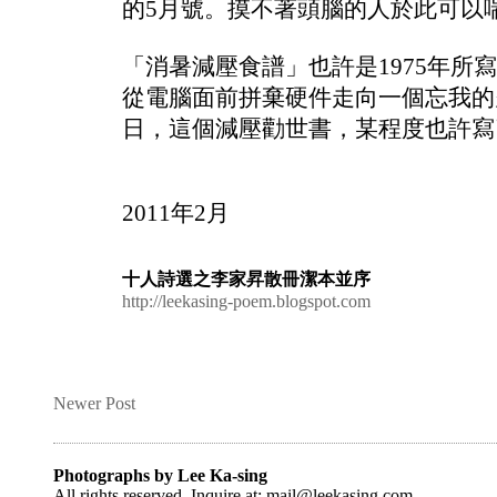
的
5月號。摸不著頭腦的人於此可以
「消暑減壓食譜」也許是1975年
從電腦面前拼棄硬件走向一個忘我的
日，這個
減壓
勸世書，某程度也許寫
2011年2月
十人詩選之李家昇散冊潔本並序
http://leekasing-poem.blogspot.com
Newer Post
Photographs by Lee Ka-sing
All rights reserved. Inquire at: mail@leekasing.com