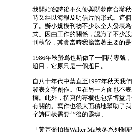
我開始寫詩後不久便與關夢南合辦秋
時又經以海報及明信片的形式。這個
了。辦小規模刊物不少以仝人發表為
式。因由工作的關係，認識了不少設
刊秋螢，其實當時我擔當著主要的是
1986年秋螢爲也斯做了一個詩專
題目，它原只是一個題目。
自八十年代中葉直至1997年秋天
發表文字創作。但在另一方面也不表示
欄
。
此外，撰寫的專欄也包括博益月刊（
有關的。寫作也很大面積地幫助了我
字詩同樣需要背後的靈魂。
「黃楚喬拍攝Walter Ma秋冬