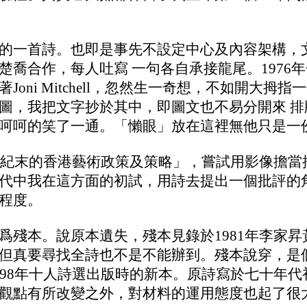
的一首詩。也即是事先不設定中心及內容架構，
楚喬合作，每人吐寫 一句各自承接龍尾。1976
oni Mitchell，忽然生一奇想，不如開大拇
圖，我把文字抄於其中，即圖文也不易分開來 
呵呵的笑了一通。「懶眼」放在這裡無他只是一
在世紀末的香港藝術政策及策略」，嘗試用影像擔
代中
我
在這方面的初試，用詩去提出一個批評的
程度。
爲殘本。說原本遺失，殘本見錄於1981年李家
但真要尋找全詩也不是不能辦到。殘本說穿，是
98年十人詩選出版時的新本。原詩寫於七十年代
觀點有所改變之外，對材料的運用態度也起了很