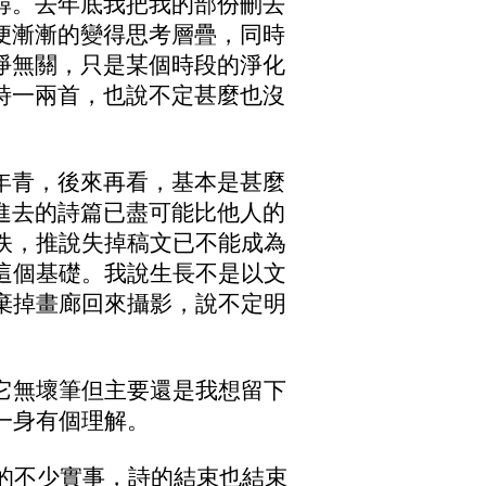
尋。去年底我把我的部份刪去
便漸漸的變得思考層疊，同時
淨無關，只是某個時段的淨化
詩一兩首，也說不定甚麼也沒
年青，後來再看，基本是甚麼
進去的詩篇已盡可能比他人的
佚，推說失掉稿文已不能成為
這個基礎。我說生長不是以文
棄掉畫廊回來攝影，說不定明
它無壞筆但主要還是我想留下
一身有個理解。
的不少實事，詩的結束也結束