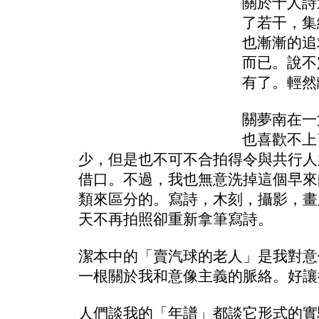
關於十人詩
了若干，集
也漸漸的追
而已。說不
有了。輕然
關夢南在一
也喜歡不上
少，但是也不可不合拍得令與共行人
借口。不過，我也無意洗掉這個早來
類來區分的。寫詩，木刻，攝影，畫
天不再拍照卻重新拿筆寫詩。
潔本中的「賣汽球的老人」是我對意
一根關於我和意像主義的脈絡
。
好讓
人們談我的「年譜」都談它形式的實