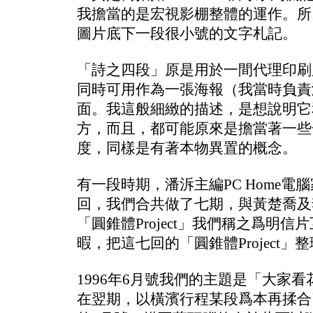
我擔當的是宏視影棚整體的運作。所
圖片底下一段很小號的文字札記。
「詩之四段」原是用於一間代理印刷
同時可用作為一張海報（我當時負責
面。我這般細緻的描述，是想說明它
方，而且，都可能原來是擔當著一些奇
度，同樣是有著本物異置的概念。
有一段時期，潘泝主編PC Home電腦
回，我們合共做了七期，與黃楚喬及李
「圓錐體Project」我們稱之爲
暇，把這七回的「圓錐體Project
1996年6月號我們的主題是「大家
在翌期，以橫濱行程某段爲本再揉合