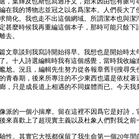
選，葉輝及也斯也寫過序文，始末因由也有脈可
編在我的
博物志
並冠之以名爲潔本。人們長大了
求簡化。我也走不出這個網域。所謂潔本也與潔
定甚麼時候我再重編這個本子，那時可能只餘下
離去。
篇文章談到我寫詩開始得早。我想也是開始時太
了。十人詩選編輯時我有這個感覺，當時我收編
尷尬。況且，編輯先生努力從各報章舊刊搜尋失
的青春期，後來所專注的不少東西也還是依杖著
廊，只
是
成長道上相遇的
不同
媒體而已。今天我
像派的一個小揣摩。留在這裡不因爲它是好詩，
後來喜歡上了超現實主義以及杜象
人們對我之前
驗性。其實它大抵都保留了我生命第一個20年間