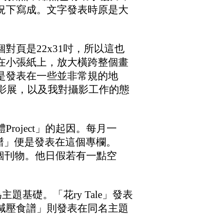
況下寫成。文字發表時原是大
對頁是22x31吋，所以這也
在小張紙上，放大橫跨整個畫
是發表在一些並非常規的地
影
展，以及我對攝影工作的態
roject」的起因。每月一
食譜」便是發表在這個專欄。
這個刊物。他日假若有一點空
題基礎。「花ry Tale」發表
減壓食譜」則發表在
同名主題