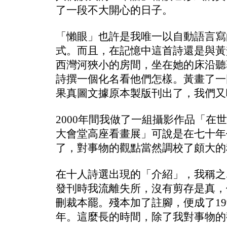
了一段不大開心的日子。
「懶眼」也許是我唯一以自動語言寫
式。而且，在記憶中這首詩還是與黃
西灣河狹小的房間，坐在她的床沿聽著J
詩撰一個化名看他們怎樣。黃畫了一
果真圖文據原本製版刊出了，我們又
2000年間我做了一組攝影作品「
大會堂高座看畫展」可說是在七十年
了，對事物的觀點當然調校了頗大的
在十人詩選出現的「介紹」，我稱之
發刊時我流離失所，沒有剪存是真，
刪裁本罷。殘本加了註腳，便成了19
年。這麼長的時間，除了我對事物的