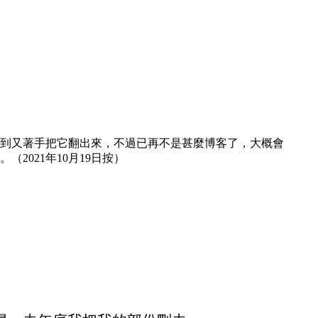
然想到又著手把它翻出來，不過已再不是甚麼博客了，大概會
021年10月19日按）