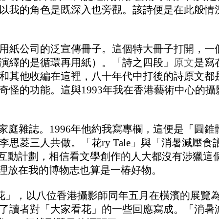
以我的角色是既深入也旁觀。該詩便是在此般情
用紙公司
的
泛宣傳冊子。這個特大冊子打開，一個
演繹的是循
環再用紙）。「詩之四段」
原文
是寫
和其他收編在這裡，八十年代中打後的詩原文都
怪的功能。這與1993年
我
在香港藝術中心的攝
家庭雜誌。1996年他約我寫專欄，這便是「圓錐體P
思菱三人共做。「花ry Tale」與「消暑減壓
明信片互動計劃，相信看文學創作的人大都沒有涉獵
」整理放在我的博物志也算是一椿好物。
看花」，以八位
香港
攝影師同年五月在橫濱的展覽為主
了讀者對「大家看花」的一些回應寫成。「消暑