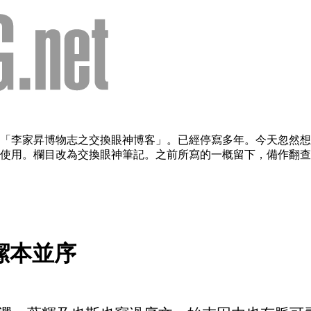
欄目：「李家昇博物志之交換眼神博客」。已經停寫多年。今天忽
用。欄目改為交換眼神筆記。之前所寫的一概留下，備作翻查。（2
潔本並序