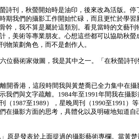
螢詩刊，秋螢開始時是油印，後來改為活版。停
時期我們的攝影工作開始忙碌，而且更忙於學習
骨幹，我不算是屬於這類別。看見當時的文藝刊
計，美術等專業朋友。心想這些都可以協助秋螢
刊物策劃角色，而不是創作人。
號，六位藝術家做圖，我是其中之一。「在秋螢詩
我們離開香港，這段時間我與黃楚喬已全力集中在
我們與文字疏離。1984年至1991年間我在攝
1987至1989），星晚周刊（1990至199
們在攝影方面的思考，具體化以及明確地知道自
系列側記」原是發表於上面提過的攝影藝術專欄。當