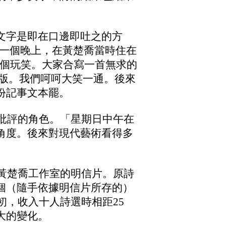
文字是即在口邊即吐之的方
年一個晚上，在黃楚喬當時住在
指一個玩笑。大家合寫一首無求的
排版。我們呵呵大笑一通。後來
份記事文本罷。
當批評的角色。「星期日中午在
角度。後來對現代藝術看得多
昇黃楚喬工作室的明信片。原詩
個（隨手依據明信片所存
的
）
初，收入十人詩選時相距25
大的變化。