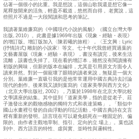
佔著一個很小的比重。我是想說，這個山歌我還是想它像一
尾釋放開來的活魚，輕盈不載道，悠然而自得 。老實說，這
些照片不過是一大段閱讀和思考的筆記。
我讀著葉維廉寫的《中國現代小說的風貌》（國立台灣大學
出版, 2010）。此書是據1969年出版《現象・經驗・表現》
的增訂版。增訂版加入〈陳若曦的旅程〉，〈王文興：Lyric
(抒情詩式) 雕刻的小說家〉等文。七十年代我曾經買過葉的
文藝書屋版《現象・經驗・表現》，書沒有讀完，後來生活
流離，該書也失掉了。現在看的增訂本，雖然沒有閱讀擁有
初版的興味，但新的版本在編排，尤其是引用原文方面令人
讀來井然。對於一個寵壞了眼睛的讀者來說，無疑是一個大
分別。葉維廉一直吸引我的是他常常運用中國古典詩去討論
現代的創作。後來我又讀到葉寫的《道家美學與西方文化》
（北京大學出版社, 2002），乃葉於1998年在北京大學比較
文學講座的結集。其中提到「道家美學，指的是從老子、莊
子激發出來的觀物感物的獨特方式和表達策略」，「類似中
國山水畫裡引發的自由浮動的印記活動，中國古典詩在文言
裡有重新的發明。語言現在可以避免鎖死在一種固定的、偏
限的、由作者主觀地宰制、指引、定向的立 場上」。葉也談
到中、西方語言的特性、虛與實、並時性與邏輯性。