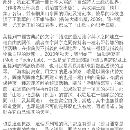
此外，我正在閱讀一冊日本人寫的「自然詩人王維の世界」
（作者為渡部英喜，明治書院出版）。其收編王維「輞川
集」各詩，並有輞川山水圖的明刻及清刻本。較早的時候也
讀了王潤華的《王維詩學》(香港大學出版, 2009)。這些種
種，尤其是王維的田園學，都成了「山歌」的思考底稿。
葉提到中國古典詩的文字「語法的靈活讓字與字之間建立一
種自由的關係，讀者在字與字之間保持着一種若即若離的解
讀活動，在指義與不指義的中間地帶，造成一種類似指義前
物像自現的狀態」。2010年秋天，我開始了「游動詩寫室」
(Mobile Poetry Lab)。一點是受了最近閱讀中國古典詩以及上
面提到的閱讀所影響。也可說是我長期以來對散點透視的追
尋。「游動詩寫室」用文字的思考脈絡，唯是以圖像代替文
本。圖像與圖像之間所建立的也是一種自由的關係，令讀者
保持著一種若即若離的解讀活動。關於「游動詩寫室」的細
節，在適當的時候再作詳談。如果說它是一項直的探討，那
麼「山歌」便是橫（剖面）的嘗試。我駐足在一個鎖定的空
間（山，及其周邊），任意留空自我，當然，其中也無甚麼
載道意圖。也即是說它可能是甚麼也沒有說。逍逍遙遙，游
動在它自己海闊的天空。
也是這個原故，這個系列裡的照片都沒有題目（題目通常是
一項主觀的指向）。爲了識別，照片各自以直接描述畫面的