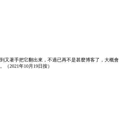
然想到又著手把它翻出來，不過已再不是甚麼博客了，大概會
021年10月19日按）