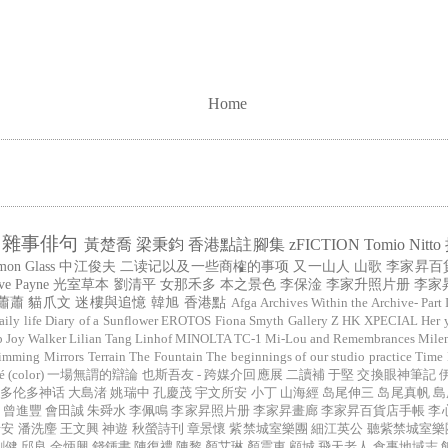
Home
雜事俳句
黃楚喬
梁秉鈞
香港點註腳集
zFICTION
Tomio Nitto
mon Glass
中江俊夫
二读记以及一些商榷的事项
又一山人
山歌
李家昇百
ve Payne
光室草本
劉清平
女那禾多
本之景色
李保淦
李家升照片册
李家
蕭蕭
貓爪文
迷樓與追憶
韓旭
香港點
Afga
Archives Within the Archive- Part 
aily life
Diary of a Sunflower
EROTOS
Fiona Smyth
Gallery Z
HK XPECIAL
Her 
b
Joy Walker
Lilian Tang
Linhof
MINOLTA TC-1
Mi-Lou and Remembrances
Mile
imming Mirrors
Terrain
The Fountain
The beginnings of our studio practice
Time
color)
一場無謂的辯論
也斯吾友 - 跨媒介回應展
二讀補
于堅
交換眼神筆記
多伦多神话
大島渚
姚瑞中
孔慶茂
宇文所安
小丁
山海經
岛尾伸三
岛尾真帆
島
曾進豐
會田誠
朱舜水
李佩鳴
李家昇照片册
李家昇畫廊
李家昇百貨店手帳
李
瑞安
潘洗麈
王文興
神遊
秋螢詩刊
章景懷
紫禁城室樂團
細江英公
聽紫禁城室樂
剛健
邱良
金炳興
錢鍾書
陳復禮
陳黎
顏艾琳
顏震東
顧城
飛天老人
食事地域志