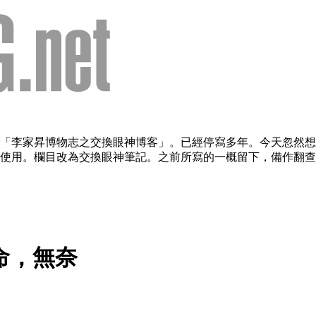
欄目：「李家昇博物志之交換眼神博客」。已經停寫多年。今天忽
用。欄目改為交換眼神筆記。之前所寫的一概留下，備作翻查。（2
命，無奈