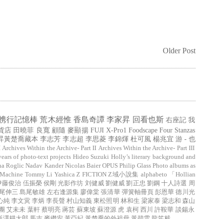
Older Post
携行記憶棒
荒木經惟
香島奇譚
李家昇
回看也斯
右座記
我
貨店
田曉菲
良寬
顧隨
麥顯揚
FUJI X-Pro1
Foodscape
Four Stanzas
昇黃楚喬藏本
李志芳
李志超
李思菱
李錦煇
杜可風
楊兆宜
游 - 也
I
Archives Within the Archive- Part II
Archives Within the Archive- Part III
years of photo-text projects
Hideo Suzuki
Holly’s literary background and
na Roglic
Nadav Kander
Nicolas Baier
OPUS
Philip Glass
Photo albums as
 Machine
Tommy Li
Yashica
Z FICTION
Z域小說集
alphabeto
「Hollian
伊藤俊治
伍振榮
侯剛
光影作坊
刘健威
劉健威
劉正忠
劉鋼
十人詩選
周
尾伸三
島尾敏雄
左右逢源集
廖偉棠
張清華
彈簧軸冊頁
彭恩華
德川光
心純
李文蓂
李炳
李長聲
村山知義
東松照明
林和生
梁家泰
梁志和
森山
團
艾未未
葉軒
蔡明亮
蔣芸
蘇東坡
蘇澄源
虎
袁柯
西川
許鞍華
談鍚永
飯澤耕太郎
馬吉
麥繼安
黃亞紀
黃楚喬的外祖母
黃碧雲
龍笙栈