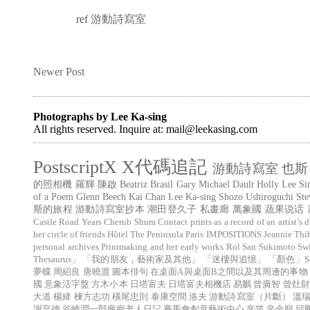
ref
游動詩寫室
Newer Post
Photographs by Lee Ka-sing
All rights reserved. Inquire at: mail@leekasing.com
PostscriptX
X代碼追記
游動詩寫室
也斯
的照相機
羅輝
陳啟
Beatriz Brasil
Gary Michael Dault
Holly Lee
Si
of a Poem
Glenn Beech
Kai Chan
Lee Ka-sing
Shozo Ushiroguchi
Ste
斯的旅程
游動詩寫室抄本
潮田登久子
私畫廊
萬象國
蔬果说话
Castle Road Years
Cherub Shum
Contact prints as a record of an artist’s d
her circle of friends
Hôtel The Peninsula Paris
IMPOSITIONS
Jeannie Thi
personal archives
Printmaking and her early works
Rol San
Sukimoto
Sw
Thesaurus」
「我的朋友，藝術家及其他」
「迷樓與追憶」
「顏色」Sé (
夢蝶
周紹良
唐曉渡
圖本俳句
在桌面A與桌面B之間以及其周邊的事物
國
意象活字盤
方木小本
日塔富夫
日塔富夫相機店
易鵬
曾廣智
曾灶財
大道
楊絳
楝方志功
橫尾忠則
泰康空間
洛夫
游動詩寫室（片斷）
溫
謝至德
谷崎潤一郎瘋癲老人日記
賽馬會創意藝術中心
辛笛
辛金順
邱