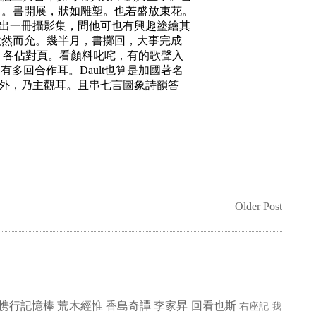
竟月。書開展，狀如雕塑。也若盛放束花。
出一冊攝影集，問他可也有興趣塗繪其
欣然而允。幾半月，書擲回，大事完成
圖，各佔對頁。看顏料叱咤，有的歌聲入
多回合作耳。Dault也算是加國著名
之外，乃主觀耳。且串七言圖象詩韻答
Older Post
携行記憶棒
荒木經惟
香島奇譚
李家昇
回看也斯
右座記
我