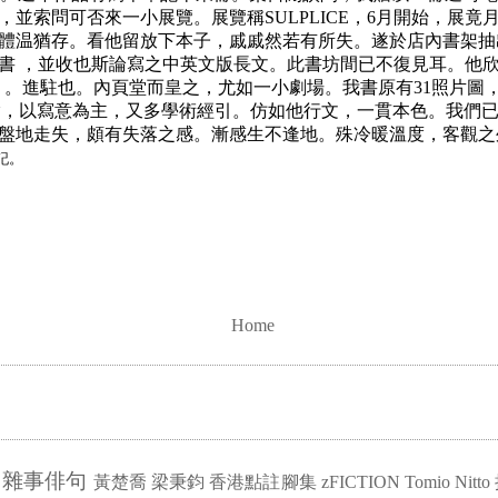
頁，並索問可否來一小展覽。展覽稱SULPLICE，6月開始，展
體温猶存。看他留放下本子，戚戚然若有所失。遂於店內書架抽
之書 ，並收也斯論寫之中英文版長文。此書坊間已不復見耳。他
ONS」。進駐也。內頁堂而皇之，尤如一小劇場。我書原有31照片
油繪，以寫意為主，又多學術經引。仿如他行文，一貫本色。我們已有
前盤地走失，頗有失落之感。漸感生不逢地。殊冷暖溫度，客觀
記。
Home
雜事俳句
黃楚喬
梁秉鈞
香港點註腳集
zFICTION
Tomio Nitto