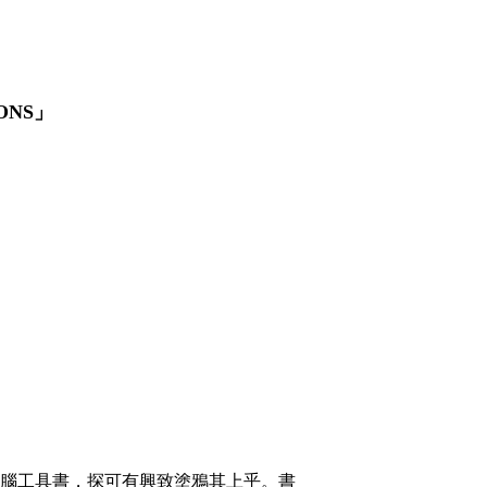
ONS」
過時電腦工具書，探可有興致塗鴉其上乎。書