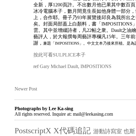
全新，厚1200頁許。不出數月他已果其中數百
冰冷電腦本子，數月間竟生長如他身體一部分，
上，合作耶。冊子乃93年展覽後邱良為我所出
矣。封面局部蓋上白顏料，書「IMPOSITI
雲。其中並增綴詩者，凡22帖之衆。Dault之
藝評人，於大報撰每周藝評專欄凡15年。三年
謝，
兼題「IMPOSITIONS」。中文文本乃後來所植。是為
按此可看SULPLICE本子
ref
Gary Michael Dault
,
IMPOSITIONS
Newer Post
Photographs by Lee Ka-sing
All rights reserved. Inquire at: mail@leekasing.com
PostscriptX
X代碼追記
游動詩寫室
也斯