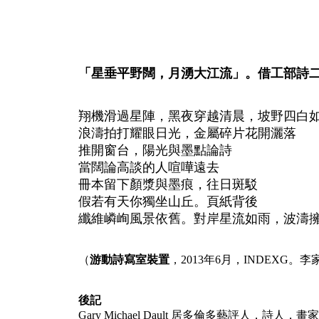
「星垂平野
闊
，月湧大江流」。借工部詩二行與Ga
翔機滑過星陣，黑夜穿越清晨，坡野四白
浪濤拍打耀眼日光，金屬碎片花開灑落
推開窗台，陽光與墨點論詩
當闊論高談的人喧嘩遠去
冊本留下顏漿與墨痕，往日斑駁
假若有天你獨坐山丘。頁紙背後
纖維嶙峋風景依舊。對岸星流如雨，波濤
（
游動詩寫室裝置
，2013年6月，INDEXG。
後記
Gary Michael Dault 居多倫多藝