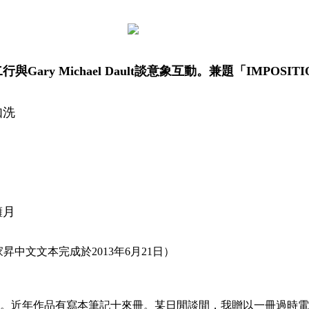
ry Michael Dault談意象互動。兼題「IMPOSITI
如洗
擁月
李家昇中文文本完成於2013年6月21日）
評人，詩人，畫家。近年作品有寫本筆記十來冊。某日閒談間，我贈以一冊