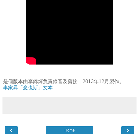
是個版本由李錦煇負責錄音及剪接，2013年12月製作。
李家昇「念也斯」文本
‹
›
Home