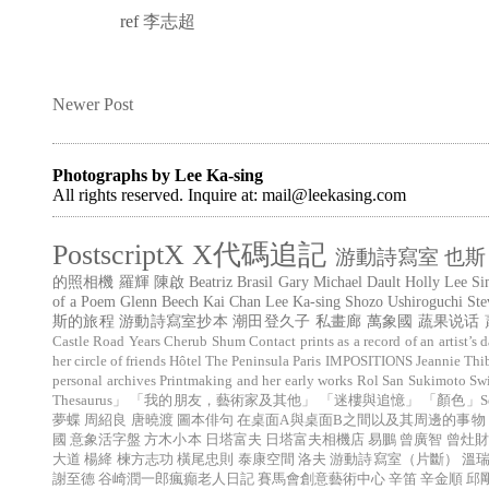
ref
李志超
Newer Post
Photographs by Lee Ka-sing
All rights reserved. Inquire at: mail@leekasing.com
PostscriptX
X代碼追記
游動詩寫室
也斯
的照相機
羅輝
陳啟
Beatriz Brasil
Gary Michael Dault
Holly Lee
Si
of a Poem
Glenn Beech
Kai Chan
Lee Ka-sing
Shozo Ushiroguchi
Ste
斯的旅程
游動詩寫室抄本
潮田登久子
私畫廊
萬象國
蔬果说话
Castle Road Years
Cherub Shum
Contact prints as a record of an artist’s d
her circle of friends
Hôtel The Peninsula Paris
IMPOSITIONS
Jeannie Thi
personal archives
Printmaking and her early works
Rol San
Sukimoto
Sw
Thesaurus」
「我的朋友，藝術家及其他」
「迷樓與追憶」
「顏色」Sé (
夢蝶
周紹良
唐曉渡
圖本俳句
在桌面A與桌面B之間以及其周邊的事物
國
意象活字盤
方木小本
日塔富夫
日塔富夫相機店
易鵬
曾廣智
曾灶財
大道
楊絳
楝方志功
橫尾忠則
泰康空間
洛夫
游動詩寫室（片斷）
溫
謝至德
谷崎潤一郎瘋癲老人日記
賽馬會創意藝術中心
辛笛
辛金順
邱