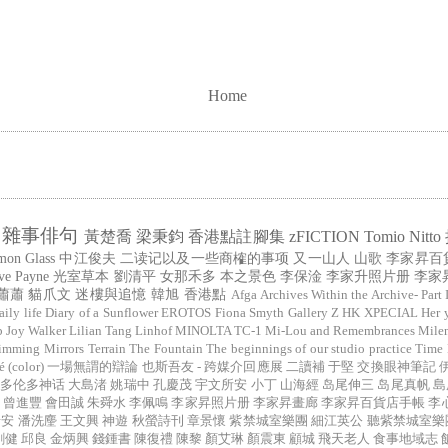
Home
雜事俳句
黃楚喬
梁秉鈞
香港點註腳集
zFICTION
Tomio Nitto
mon Glass
中江俊夫
二读记以及一些商榷的事项
又一山人
山歌
李家昇百
ve Payne
光室草本
劉清平
女那禾多
本之景色
李保淦
李家升照片册
李家
蕭蕭
貓爪文
迷樓與追憶
韓旭
香港點
Afga
Archives Within the Archive- Part 
aily life
Diary of a Sunflower
EROTOS
Fiona Smyth
Gallery Z
HK XPECIAL
Her 
b
Joy Walker
Lilian Tang
Linhof
MINOLTA TC-1
Mi-Lou and Remembrances
Mile
imming Mirrors
Terrain
The Fountain
The beginnings of our studio practice
Time
color)
一場無謂的辯論
也斯吾友 - 跨媒介回應展
二讀補
于堅
交換眼神筆記
多伦多神话
大島渚
姚瑞中
孔慶茂
宇文所安
小丁
山海經
岛尾伸三
岛尾真帆
島
曾進豐
會田誠
朱舜水
李佩鳴
李家昇照片册
李家昇畫廊
李家昇百貨店手帳
李
瑞安
潘洗麈
王文興
神遊
秋螢詩刊
章景懷
紫禁城室樂團
細江英公
聽紫禁城室樂
剛健
邱良
金炳興
錢鍾書
陳復禮
陳黎
顏艾琳
顏震東
顧城
飛天老人
食事地域志