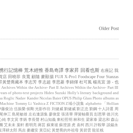
Older Post
携行記憶棒
荒木經惟
香島奇譚
李家昇
回看也斯
右座記
我
貨店
田曉菲
良寬
顧隨
麥顯揚
FUJI X-Pro1
Foodscape
Four Stanzas
昇黃楚喬藏本
李志芳
李志超
李思菱
李錦煇
杜可風
楊兆宜
游 - 也
I
Archives Within the Archive- Part II
Archives Within the Archive- Part III
years of photo-text projects
Hideo Suzuki
Holly’s literary background and
na Roglic
Nadav Kander
Nicolas Baier
OPUS
Philip Glass
Photo albums as
 Machine
Tommy Li
Yashica
Z FICTION
Z域小說集
alphabeto
「Hollian
伊藤俊治
伍振榮
侯剛
光影作坊
刘健威
劉健威
劉正忠
劉鋼
十人詩選
周
尾伸三
島尾敏雄
左右逢源集
廖偉棠
張清華
彈簧軸冊頁
彭恩華
德川光
心純
李文蓂
李炳
李長聲
村山知義
東松照明
林和生
梁家泰
梁志和
森山
團
艾未未
葉軒
蔡明亮
蔣芸
蘇東坡
蘇澄源
虎
袁柯
西川
許鞍華
談鍚永
飯澤耕太郎
馬吉
麥繼安
黃亞紀
黃楚喬的外祖母
黃碧雲
龍笙栈