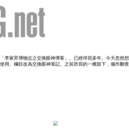
欄目：「李家昇博物志之交換眼神博客」。已經停寫多年。今天忽
用。欄目改為交換眼神筆記。之前所寫的一概留下，備作翻查。（2