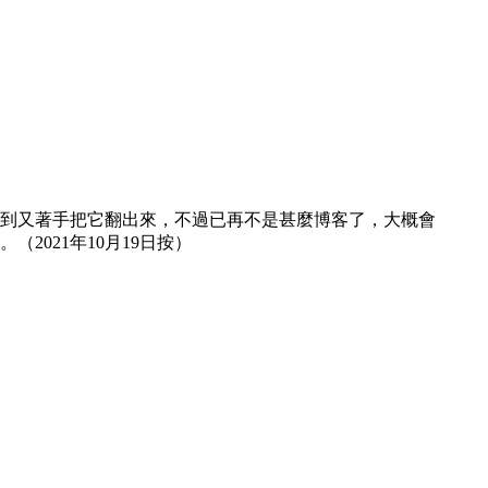
然想到又著手把它翻出來，不過已再不是甚麼博客了，大概會
021年10月19日按）