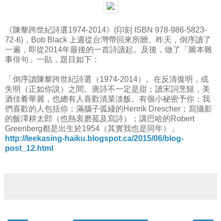
《陳黎跨世紀詩選1974-2014》(印刻 ISBN 978-986-5823-
72-6)，Bob Black 上週從台灣帶回來所贈。昨天，倒序讀了
一遍，即從2014年最後的一首詩讀起。及後，做了「圖本雜
事俳句」一貼，題目如下：
「倒序讀陳黎跨世紀詩選（1974-2014）。在反清復明，或
失明（正如你說）之間。唐詩不一定是甜；讀宋詞烹餸，美
酒佳肴華麗，也總有人喜歡清菜淡飯。有個小秘密予你：我
們喜歡的人包括你；滿腦子弧綫的Henrik Drescher；寫攝影
的飯澤耕太郎（也熱衷磨菰及寫詩）；講巴哈的Robert
Greenberg都是出生於1954（其實我也是同年）」
http://leekasing-haiku.blogspot.ca/2015/06/blog-
post_12.html