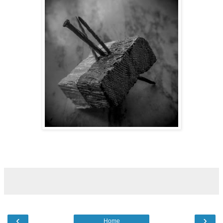
‹
›
Home