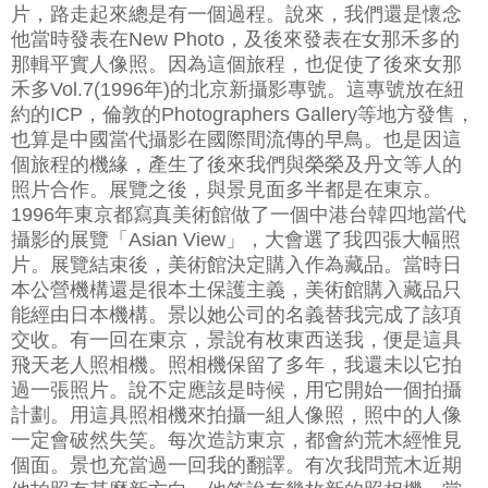
片，路走起來總是有一個過程。說來，我們還是懷念
他當時發表在New Photo，及後來發表在女那禾多的
那輯平實人像照。因為這個旅程，也促使了後來女那
禾多Vol.7(1996年)的北京新攝影專號。這專號放在紐
約的ICP，倫敦的Photographers Gallery等地方發售，
也算是中國當代攝影在國際間流傳的早鳥。也是因這
個旅程的機緣，產生了後來我們與榮榮及丹文等人的
照片合作。展覽之後，與景見面多半都是在東京。
1996年東京都寫真美術館做了一個中港台韓四地當代
攝影的展覽「Asian View」，大會選了我四張大幅照
片。展覽結束後，美術館決定購入作為藏品。當時日
本公營機構還是很本土保護主義，美術館購入藏品只
能經由日本機構。景以她公司的名義替我完成了該項
交收。有一回在東京，景說有枚東西送我，便是這具
飛天老人照相機。照相機保留了多年，我還未以它拍
過一張照片。說不定應該是時候，用它開始一個拍攝
計劃。用這具照相機來拍攝一組人像照，照中的人像
一定會破然失笑。每次造訪東京，都會約荒木經惟見
個面。景也充當過一回我的翻譯。有次我問荒木近期