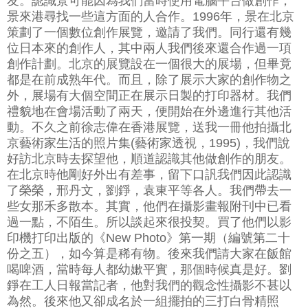
友。認識景可能因為我們當時使用電腦平台做創作，
景來港尋找一些這方面的人合作。1996年，景在北京
策劃了一個數位創作展覽，邀請了我們。同行還有幾
位日本來的創作人，其中兩人我們後來還合作過一項
創作計劃。北京的展覽設在一個很大的展場，但畢竟
都是在前成熟年代。而且，除了展示大家的創作物之
外，展場有大個空間正在展示日製的打印器材。我們
禮貌地在會場活動了兩天，便開始在外邊進行其他活
動。不久之前徐志偉在香港展覽，送我一冊他拍攝北
京藝術家生活的照片集(藝術家透視，1995)，我們說
好訪北京時去探望他，順道認識其他做創作的朋友。
在北京時他剛好外出有差事，留下口訉我們因此認識
了榮榮，邢丹文，劉錚，袁東平等各人。我們帶去一
些女那禾多散本。其實，他們在攝影畫報附刊中已看
過一點，不陌生。所以談起來很投契。買了他們以影
印機打印出版的《New Photo》第一期（編號第二十
份之五），如今算是稀有物。後來我們請大家在飯館
喝啤酒，當時每人都幼嫰平實，那個時候真是好。劉
錚在工人日報當記者，他對我們的觀念性攝影不甚以
為然。後來他又卻成名於一組擺拍的三打白骨精照