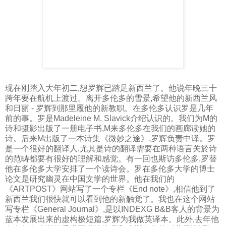
现在刚踏入大年初二,想罗辉已踏足新西兰了。他说年晚三十
跨年要在航机上渡过。离开多伦多的雪景,希望他的新西兰风
和日丽 - 罗辉到那里履他的新教职。在多伦多认识罗是几年
前的事。罗是Madeleine M. Slavick介绍认识的。我们为M的
诗和摄影出版了一册电子书,M来多伦多在我们的画廊读她的
诗。后来M出版了一本诗集《微妙之途》,罗辉负责中译。罗
是一个很好的翻译人,尤其是诗的翻译需要在两种语言关於诗
的范畴都要有很好的理解和感觉。有一回也斯访多伦多,罗替
他在多伦多大学安排了一个读诗会。罗在多伦多大学的博士
论文是研究幽灵在中国文学的世界。他在我们的
《ARTPOST》网站写了一个专栏《End note》,相信他到了
新西兰我们很快就可以看到他的新触觉了。我也在这个网站
写专栏《General Journal》,是以INDEXG B&B客人的背景为
蓝本发展出来的虚构极短篇,罗辉为我做英译本。此外,去年他