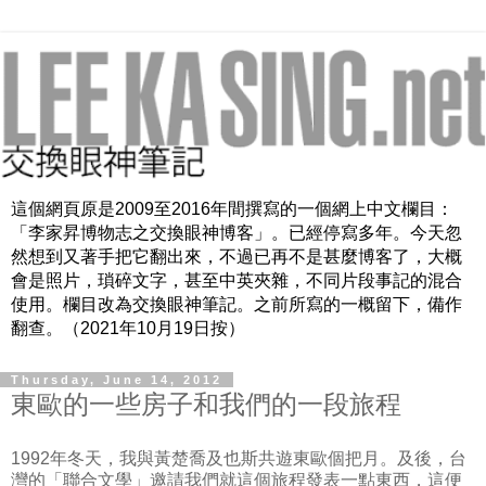
這個網頁原是2009至2016年間撰寫的一個網上中文欄目：
「李家昇博物志之交換眼神博客」。已經停寫多年。今天忽
然想到又著手把它翻出來，不過已再不是甚麼博客了，大概
會是照片，瑣碎文字，甚至中英夾雜，不同片段事記的混合
使用。欄目改為交換眼神筆記。之前所寫的一概留下，備作
翻查。（2021年10月19日按）
Thursday, June 14, 2012
東歐的一些房子和我們的一段旅程
1992年冬天，我與黃楚喬及也斯共遊東歐個把月。及後，台
灣的「聯合文學」邀請我們就這個旅程發表一點東西，這便