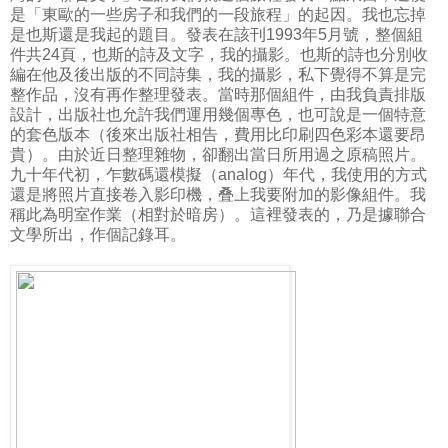
是「東歐的一些房子和我們的一段旅程」的起因。我也忘掉
是也斯還是我起的題目。發表在該刊1993年5月號，整個組
件共24頁，也斯的詩及文字，我的攝影。也斯的詩也分別收
編在他及後出版的不同詩集，我的攝影，私下覺得不算是完
整作品，沒有再作整理發表。當時那個組件，由我負責排版
設計，出版社也允許我們運用幾個專色，也可說是一個特意
的套色版本（後來出版社相告，費用比印刷四色彩本還要昂
貴）。由於近日整理雜物，卻翻出當日所用過之原稿照片。
九十年代初，乍數碼還模擬（analog）年代，我使用的方式
還是將照片直接卷入影印機，叠上我要附加的影像組件。我
稱此為明室作業（相對於暗房）。這裡發表的，乃是據聯合
文學所出，作個記錄耳。