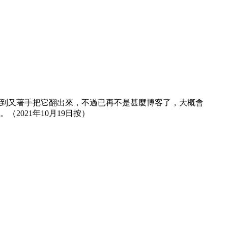
然想到又著手把它翻出來，不過已再不是甚麼博客了，大概會
021年10月19日按）