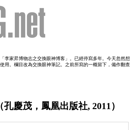
欄目：「李家昇博物志之交換眼神博客」。已經停寫多年。今天忽
用。欄目改為交換眼神筆記。之前所寫的一概留下，備作翻查。（2
慶茂，鳳凰出版社, 2011）