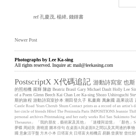
ref
孔慶茂
,
楊絳
,
錢鍾書
Newer Post
Photographs by Lee Ka-sing
All rights reserved. Inquire at: mail@leekasing.com
PostscriptX
X代碼追記
游動詩寫室
也斯
的照相機
羅輝
陳啟
Beatriz Brasil
Gary Michael Dault
Holly Lee
Si
of a Poem
Glenn Beech
Kai Chan
Lee Ka-sing
Shozo Ushiroguchi
Ste
斯的旅程
游動詩寫室抄本
潮田登久子
私畫廊
萬象國
蔬果说话
Castle Road Years
Cherub Shum
Contact prints as a record of an artist’s d
her circle of friends
Hôtel The Peninsula Paris
IMPOSITIONS
Jeannie Thi
personal archives
Printmaking and her early works
Rol San
Sukimoto
Sw
Thesaurus」
「我的朋友，藝術家及其他」
「迷樓與追憶」
「顏色」Sé (
夢蝶
周紹良
唐曉渡
圖本俳句
在桌面A與桌面B之間以及其周邊的事物
國
意象活字盤
方木小本
日塔富夫
日塔富夫相機店
易鵬
曾廣智
曾灶財