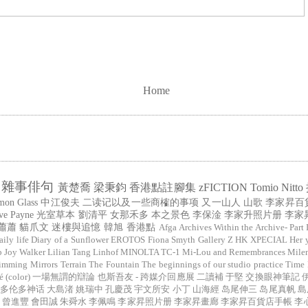
Home
雜事俳句
黃楚喬
梁秉鈞
香港點註腳集
zFICTION
Tomio Nitto
mon Glass
中江俊夫
二读记以及一些商榷的事项
又一山人
山歌
李家昇百
ve Payne
光室草本
劉清平
女那禾多
本之景色
李保淦
李家升照片册
李家
蕭蕭
貓爪文
迷樓與追憶
韓旭
香港點
Afga
Archives Within the Archive- Part 
aily life
Diary of a Sunflower
EROTOS
Fiona Smyth
Gallery Z
HK XPECIAL
Her 
b
Joy Walker
Lilian Tang
Linhof
MINOLTA TC-1
Mi-Lou and Remembrances
Mile
imming Mirrors
Terrain
The Fountain
The beginnings of our studio practice
Time
color)
一場無謂的辯論
也斯吾友 - 跨媒介回應展
二讀補
于堅
交換眼神筆記
多伦多神话
大島渚
姚瑞中
孔慶茂
宇文所安
小丁
山海經
岛尾伸三
岛尾真帆
島
曾進豐
會田誠
朱舜水
李佩鳴
李家昇照片册
李家昇畫廊
李家昇百貨店手帳
李