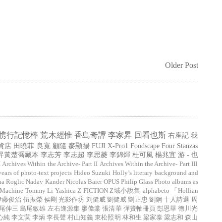
Older Post
携行記憶棒
荒木經惟
香島奇譚
李家昇
回看也斯
右座記
我
貨店
田曉菲
良寬
顧隨
麥顯揚
FUJI X-Pro1
Foodscape
Four Stanzas
昇黃楚喬藏本
李志芳
李志超
李思菱
李錦煇
杜可風
楊兆宜
游 - 也
I
Archives Within the Archive- Part II
Archives Within the Archive- Part III
years of photo-text projects
Hideo Suzuki
Holly’s literary background and
na Roglic
Nadav Kander
Nicolas Baier
OPUS
Philip Glass
Photo albums as
 Machine
Tommy Li
Yashica
Z FICTION
Z域小說集
alphabeto
「Hollian
伊藤俊治
伍振榮
侯剛
光影作坊
刘健威
劉健威
劉正忠
劉鋼
十人詩選
周
尾伸三
島尾敏雄
左右逢源集
廖偉棠
張清華
彈簧軸冊頁
彭恩華
德川光
心純
李文蓂
李炳
李長聲
村山知義
東松照明
林和生
梁家泰
梁志和
森山