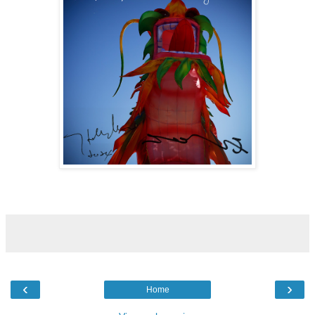
‹
›
Home